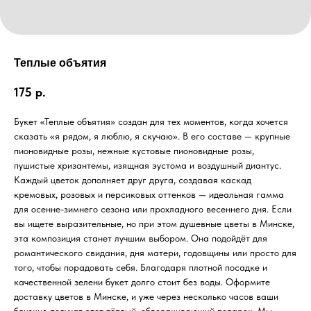
Теплые объятия
175
р.
Букет «Теплые объятия» создан для тех моментов, когда хочется
сказать «я рядом, я люблю, я скучаю». В его составе — крупные
пионовидные розы, нежные кустовые пионовидные розы,
пушистые хризантемы, изящная эустома и воздушный диантус.
Каждый цветок дополняет друг друга, создавая каскад
кремовых, розовых и персиковых оттенков — идеальная гамма
для осенне-зимнего сезона или прохладного весеннего дня. Если
вы ищете выразительные, но при этом душевные цветы в Минске,
эта композиция станет лучшим выбором. Она подойдёт для
романтического свидания, дня матери, годовщины или просто для
того, чтобы порадовать себя. Благодаря плотной посадке и
качественной зелени букет долго стоит без воды. Оформите
доставку цветов в Минске, и уже через несколько часов ваши
близкие получат этот тёплый, обволакивающий подарок. Мы